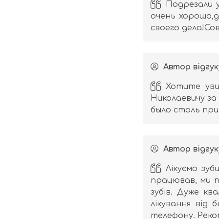
Подрезали у
очень хорошо,д
своего дела!С
Автор відгук
Хотите уви
Николаевичу за
было столь при
Автор відгук
Лікуємо зуб
працював, ми п
зубів. Дуже кв
лікування від
телефону. Реко