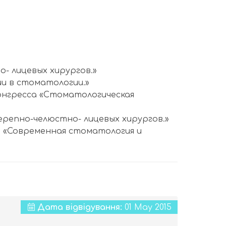
о- лицевых хирургов.»
и в стоматологии.»
онгресса «Стоматологическая
черепно-челюстно- лицевых хирургов.»
 «Современная стоматология и
Дата відвідування:
01 May 2015