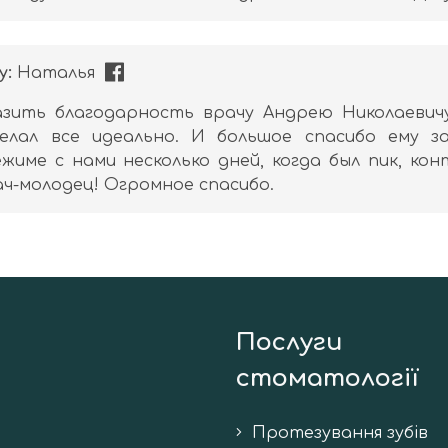
у:
Наталья
зить благодарность врачу Андрею Николаевичу
делал все идеально. И большое спасибо ему з
жиме с нами несколько дней, когда был пик, ко
ч-молодец! Огромное спасибо.
Послуги
стоматології
Протезування зубів