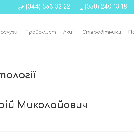
(044) 563 32 22
(050) 240 13 18
ослуги
Прайс-лист
Акції
Співробітники
П
т
тології
рій Миколайович