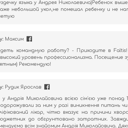
здечку языка у Андрея Николаевича)Ребенок выше
аже небольшой укол,не помешал ребенку и не на
оветую
у:
Максим
деть командную работу? - Приходите в Faltis
 высокий уровень профессионализма. Посещение зу
ятным) Рекомендую!
у:
Рудик Ярослав
и у Андрія Миколайовича всією сім'єю уже понад 10
одорожували за ним у разі виникнення питань ч
аліфікований лікар, чітко вказує на причини хвор
 бюджетних до обгрунтовано затратних. Завжд
мендуємо всім знайомим Андрія Миколайовича. Дяку