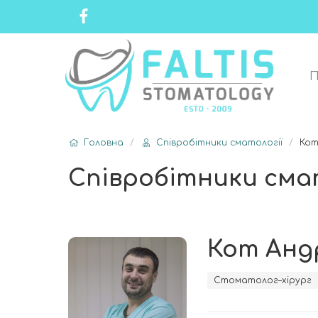
П
Послуги
Головна
Співробітники сматології
Ко
Прайс-
Співробітники сма
лист
Кот Анд
Співробітники
Стоматолог–хірург