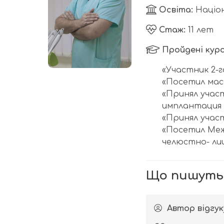
Портфоліо
Освіта:
Націон
Стаж:
11 лет
Пройдені курс
Книга
«Участник 2-
відгуків
«Посетил мас
«Принял учас
имплантация 
«Принял учас
Контакти
«Посетил Меж
челюстно- лиц
Що пишуть
Автор відгук