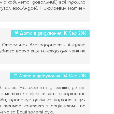
л с кабинета, довольный) всё прошло
пугал его..Андрей Николаевич матчем
Дата відвідування:
10 Sep 2018
! Отдельная благодарность Андрею
бного врача еще никогда для меня не
Дата відвідування:
04 Dec 2019
 років. Незалежно від клініки, де він
и з метою профілактики захворювань
оби, пропонує декілька варіантів для
и тримає контакт з пацієнтами по
ємо за Ваші золоті руки!