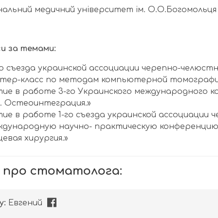
альний медичний університет ім. О.О.Богомольця
и за темами:
го съезда украинской ассоциации черепно-челюстн
тер-класс по методам компьютерной томографи
тие в работе 3-го Украинского международного к
. Остеоинтеграция.»
тие в работе 1-го съезда украинской ассоциации 
дународную научно- практическую конференцию
евая хирургия.»
 про стоматолога:
у:
Евгений