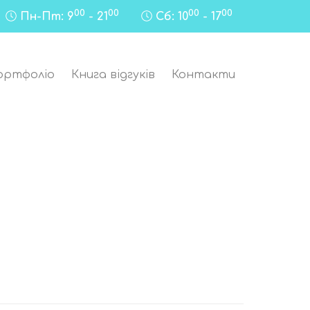
00
00
00
00
Пн-Пт: 9
- 21
Сб: 10
- 17
ортфоліо
Книга відгуків
Контакти